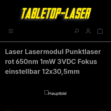
Zum Hauptinhalt springen
Ware
Laser Lasermodul Punktlaser
rot 650nm 1mW 3VDC Fokus
einstellbar 12x30,5mm
Bildergalerie überspringen