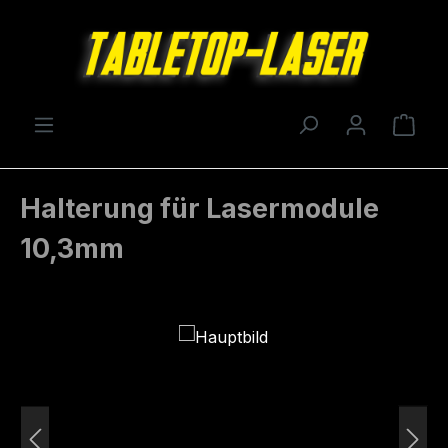
Zum Hauptinhalt springen
Ware
Halterung für Lasermodule
10,3mm
Bildergalerie überspringen